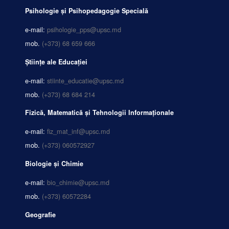
Psihologie și Psihopedagogie Specială
e-mail:
psihologie_pps@upsc.md
mob.
(+373) 68 659 666
Științe ale Educației
e-mail:
stiinte_educatie@upsc.md
mob.
(+373) 68 684 214
Fizică, Matematică și Tehnologii Informaționale
e-mail:
fiz_mat_inf@upsc.md
mob.
(+373) 060572927
Biologie și Chimie
e-mail:
bio_chimie@upsc.md
mob.
(+373) 60572284
Geografie