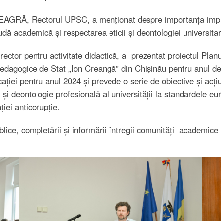
RĂ, Rectorul UPSC, a menționat despre importanța implicări
audă academică și respectarea eticii și deontologiei universitar
r pentru activitate didactică, a prezentat proiectul Planului 
 Pedagogice de Stat „Ion Creangă” din Chișinău pentru anul d
ației pentru anul 2024 și prevede o serie de obiective și acți
 și deontologie profesională al universității la standardele eu
ei anticorupție.
ice, completării și informării întregii comunități academice și