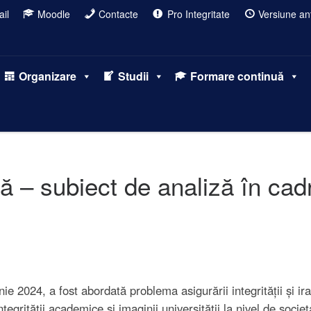
il
Moodle
Contacte
Pro Integritate
Versiune ant
Organizare
Studii
Formare continuă
ă – subiect de analiză în cadr
 2024, a fost abordată problema asigurării integrității și irad
grității academice și imaginii universității la nivel de societ