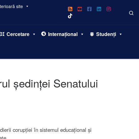
erioară site
Se
Cercetare
Internațional
Studenți
ul ședinței Senatului
ierii corupției în sistemul educațional și
ate.