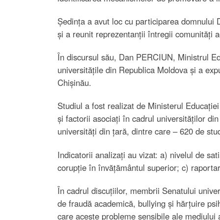
Ședința a avut loc cu participarea domnului
și a reunit reprezentanții întregii comunități 
În discursul său, Dan PERCIUN, Ministrul Educ
universitățile din Republica Moldova și a exp
Chișinău.
Studiul a fost realizat de Ministerul Educației
și factorii asociați în cadrul universităților 
universități din țară, dintre care – 620 de st
Indicatorii analizați au vizat: a) nivelul de sa
corupție în învățământul superior; c) raporta
În cadrul discuțiilor, membrii Senatului unive
de fraudă academică, bullying și hărțuire ps
care aceste probleme sensibile ale mediului 