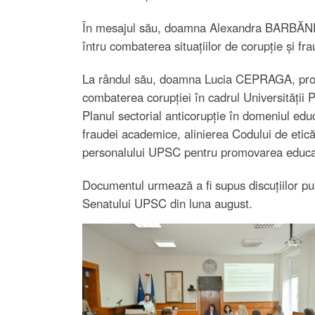
În mesajul său, doamna Alexandra BARBĂNEAG
întru combaterea situațiilor de corupție și fr
La rândul său, doamna Lucia CEPRAGA, prorecto
combaterea corupției în cadrul Universității
Planul sectorial anticorupție în domeniul educ
fraudei academice, alinierea Codului de etică
personalului UPSC pentru promovarea educați
Documentul urmează a fi supus discuțiilor publ
Senatului UPSC din luna august.