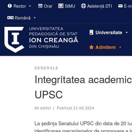
Rector
Orar
SIMU
Asistență DTI
E-ma
Afișează întregul conținut
Română
Universitate
Admitere
GENERALE
Integritatea academic
UPSC
de
editor
|
Publicat
21.06.2024
La ședința Senatului UPSC din data de 20 iunie
identificarea mecanismelor de promovare a inte