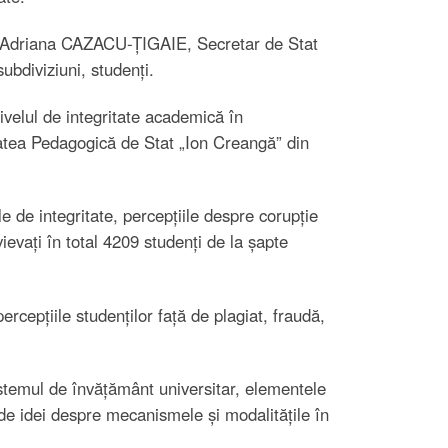
ei Adriana CAZACU-ȚIGAIE, Secretar de Stat
subdiviziuni, studenți.
ivelul de integritate academică în
itatea Pedagogică de Stat „Ion Creangă” din
le de integritate, percepțiile despre corupție
vievați în total 4209 studenți de la șapte
percepțiile studenților față de plagiat, fraudă,
 sistemul de învățământ universitar, elementele
de idei despre mecanismele și modalitățile în