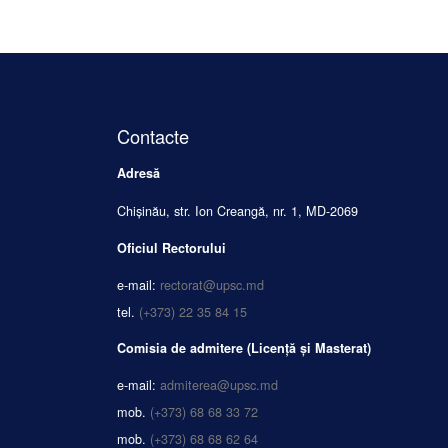
Contacte
Adresă
Chișinău, str. Ion Creangă, nr. 1, MD-2069
Oficiul Rectorului
e-mail:
rectorat@upsc.md
tel.
(+373) 22 35 84 15
Comisia de admitere (Licență și Masterat)
e-mail:
admiterea@upsc.md
mob.
(+373) 68 68 33 72
mob.
(+373) 68 68 62 64