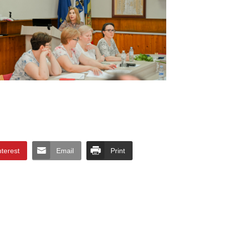
nterest
Email
Print