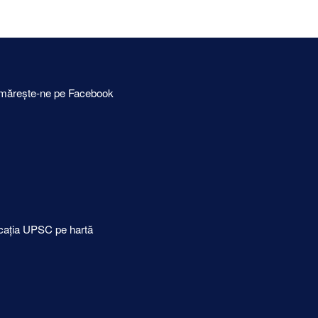
mărește-ne pe Facebook
cația UPSC pe hartă