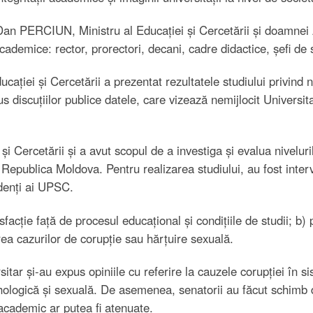
 Dan PERCIUN, Ministru al Educației și Cercetării și doamn
academice: rector, prorectori, decani, cadre didactice, șefi de 
ației și Cercetării a prezentat rezultatele studiului privind n
us discuțiilor publice datele, care vizează nemijlocit Univers
 și Cercetării și a avut scopul de a investiga și evalua niveluri
din Republica Moldova. Pentru realizarea studiului, au fost inter
udenți ai UPSC.
tisfacție față de procesul educațional și condițiile de studii; b) 
rea cazurilor de corupție sau hărțuire sexuală.
rsitar și-au expus opiniile cu referire la cauzele corupției în
ihologică și sexuală. De asemenea, senatorii au făcut schimb 
academic ar putea fi atenuate.