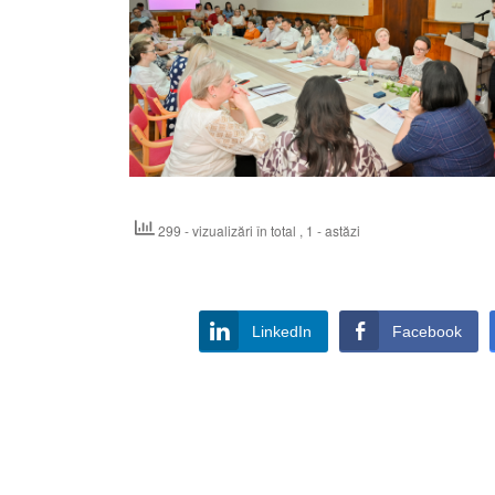
299 - vizualizări în total
, 1 - astăzi
LinkedIn
Facebook