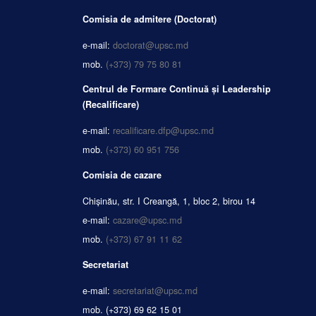
Comisia de admitere (Doctorat)
e-mail:
doctorat@upsc.md
mob.
(+373) 79 75 80 81
Centrul de Formare Continuă și Leadership
(Recalificare)
e-mail:
recalificare.dfp@upsc.md
mob.
(+373) 60 951 756
Comisia de cazare
Chișinău, str. I Creangă, 1, bloc 2, birou 14
e-mail:
cazare@upsc.md
mob.
(+373) 67 91 11 62
Secretariat
e-mail:
secretariat@upsc.md
mob.
(+373) 69 62 15 01