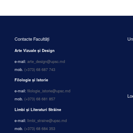
Contacte Facultăți
Ur
Arte Vizuale și Design
e-mail:
arte_design@upsc.md
mob.
(+373) 68 687 743
Filologie și Istorie
e-mail:
filologie_istorie@upsc.md
Lo
mob.
(+373) 68 681 857
Limbi și Literaturi Străine
e-mail:
limbi_straine@upsc.md
mob.
(+373) 68 684 353