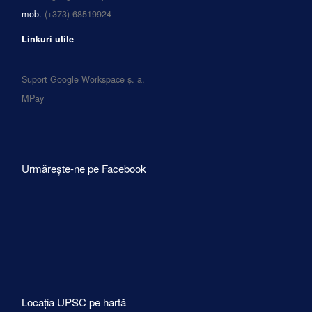
mob.
(+373) 68519924
Linkuri utile
Suport Google Workspace ș. a.
MPay
Urmărește-ne pe Facebook
Locația UPSC pe hartă