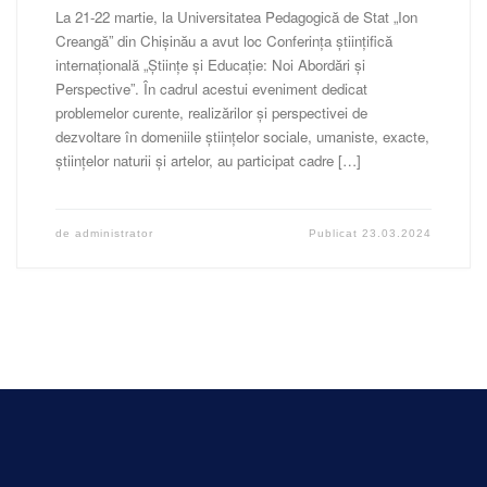
La 21-22 martie, la Universitatea Pedagogică de Stat „Ion
Creangă” din Chișinău a avut loc Conferința științifică
internațională „Științe și Educație: Noi Abordări și
Perspective”. În cadrul acestui eveniment dedicat
problemelor curente, realizărilor și perspectivei de
dezvoltare în domeniile științelor sociale, umaniste, exacte,
științelor naturii și artelor, au participat cadre […]
de
administrator
Publicat
23.03.2024