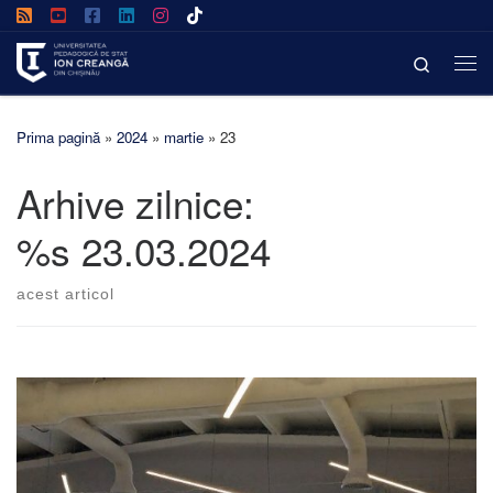
Afișează întregul conținut
Search
Prima pagină
»
2024
»
martie
»
23
Arhive zilnice:
%s
23.03.2024
acest articol