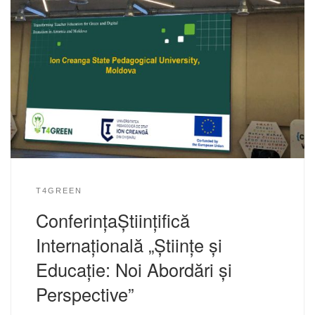
T4GREEN
ConferințaȘtiințifică
Internațională „Științe și
Educație: Noi Abordări și
Perspective”