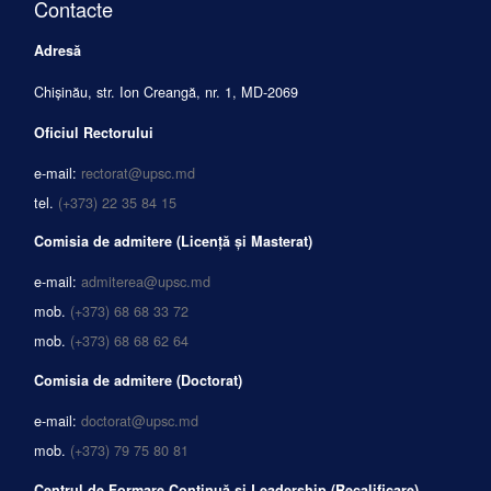
Contacte
Adresă
Chișinău, str. Ion Creangă, nr. 1, MD-2069
Oficiul Rectorului
e-mail:
rectorat@upsc.md
tel.
(+373) 22 35 84 15
Comisia de admitere (Licență și Masterat)
e-mail:
admiterea@upsc.md
mob.
(+373) 68 68 33 72
mob.
(+373) 68 68 62 64
Comisia de admitere (Doctorat)
e-mail:
doctorat@upsc.md
mob.
(+373) 79 75 80 81
Centrul de Formare Continuă și Leadership (Recalificare)