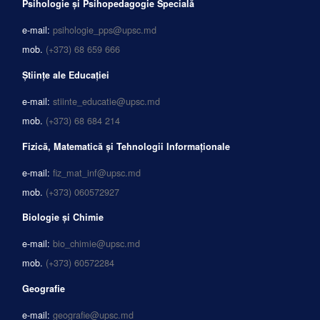
Psihologie și Psihopedagogie Specială
e-mail:
psihologie_pps@upsc.md
mob.
(+373) 68 659 666
Științe ale Educației
e-mail:
stiinte_educatie@upsc.md
mob.
(+373) 68 684 214
Fizică, Matematică și Tehnologii Informaționale
e-mail:
fiz_mat_inf@upsc.md
mob.
(+373) 060572927
Biologie și Chimie
e-mail:
bio_chimie@upsc.md
mob.
(+373) 60572284
Geografie
e-mail:
geografie@upsc.md