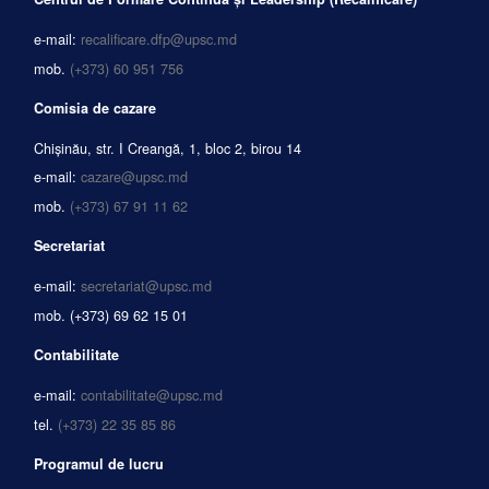
e-mail:
recalificare.dfp@upsc.md
mob.
(+373) 60 951 756
Comisia de cazare
Chișinău, str. I Creangă, 1, bloc 2, birou 14
e-mail:
cazare@upsc.md
mob.
(+373) 67 91 11 62
Secretariat
e-mail:
secretariat@upsc.md
mob.
(+373) 69 62 15 01
Contabilitate
e-mail:
contabilitate@upsc.md
tel.
(+373) 22 35 85 86
Programul de lucru