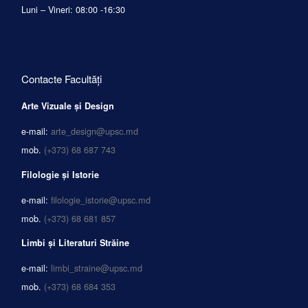
Luni – Vineri: 08:00 -16:30
Contacte Facultăți
Arte Vizuale și Design
e-mail:
arte_design@upsc.md
mob.
(+373) 68 687 743
Filologie și Istorie
e-mail:
filologie_istorie@upsc.md
mob.
(+373) 68 681 857
Limbi și Literaturi Străine
e-mail:
limbi_straine@upsc.md
mob.
(+373) 68 684 353