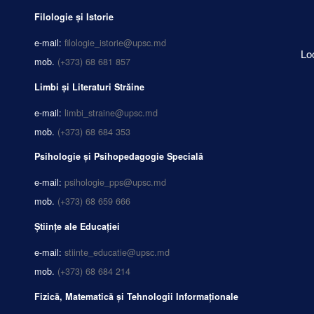
Filologie și Istorie
e-mail:
filologie_istorie@upsc.md
Lo
mob.
(+373) 68 681 857
Limbi și Literaturi Străine
e-mail:
limbi_straine@upsc.md
mob.
(+373) 68 684 353
Psihologie și Psihopedagogie Specială
e-mail:
psihologie_pps@upsc.md
mob.
(+373) 68 659 666
Științe ale Educației
e-mail:
stiinte_educatie@upsc.md
mob.
(+373) 68 684 214
Fizică, Matematică și Tehnologii Informaționale