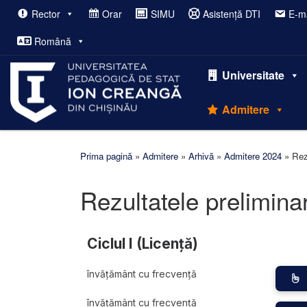
Rector
Orar
SIMU
Asistență DTI
E-ma
Afișează întregul conținut
Română
Universitate
Admitere
Prima pagină
»
Admitere
»
Arhivă
»
Admitere 2024
»
Rez
Rezultatele prelimina
Ciclul I (Licență)
învățământ cu frecvență
învățământ cu frecvență