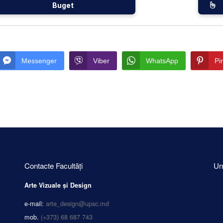
Buget
Messenger
Viber
WhatsApp
Pi
Contacte Facultăți
Ur
Arte Vizuale și Design
e-mail:
arte_design@upsc.md
mob.
(+373) 68 687 743