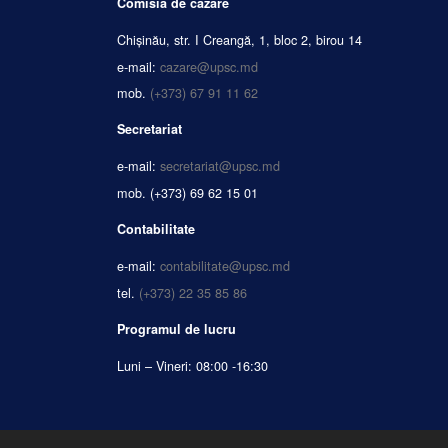
Comisia de cazare
Chișinău, str. I Creangă, 1, bloc 2, birou 14
e-mail:
cazare@upsc.md
mob.
(+373) 67 91 11 62
Secretariat
e-mail:
secretariat@upsc.md
mob.
(+373) 69 62 15 01
Contabilitate
e-mail:
contabilitate@upsc.md
tel.
(+373) 22 35 85 86
Programul de lucru
Luni – Vineri: 08:00 -16:30