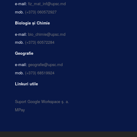
e-mail:
fiz_mat_inf@upsc.md
mob.
(+373) 060572927
Biologie și Chimie
e-mail:
bio_chimie@upsc.md
mob.
(+373) 60572284
Geografie
e-mail:
geografie@upsc.md
mob.
(+373) 68519924
Linkuri utile
Suport Google Workspace ș. a.
MPay