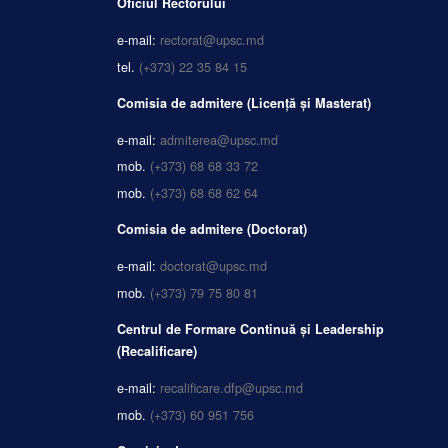
Oficiul Rectorului
e-mail:
rectorat@upsc.md
tel.
(+373) 22 35 84 15
Comisia de admitere (Licență și Masterat)
e-mail:
admiterea@upsc.md
mob.
(+373) 68 68 33 72
mob.
(+373) 68 68 62 64
Comisia de admitere (Doctorat)
e-mail:
doctorat@upsc.md
mob.
(+373) 79 75 80 81
Centrul de Formare Continuă și Leadership
(Recalificare)
e-mail:
recalificare.dfp@upsc.md
mob.
(+373) 60 951 756