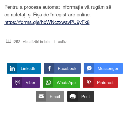
Pentru a procesa automat informația vă rugăm să
completați și Fișa de înregistrare online:
https://forms.gle/hbWNczxwavPU9yFk8
1252 - vizualizări în total
, 1 - astăzi
LinkedIn
Facebook
Messenger
Viber
WhatsApp
Pinterest
Email
Print